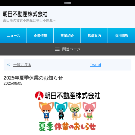
富山県の賃貸
不動産は朝日不動産へ
ニュース
企業情報
事業紹介
店舗案内
採用情報
関連ページ
ニュース
全て
Tweet
一覧に戻る
朝日不動産
2025年夏季休業のお知らせ
2025/08/05
オーナー様サイト
セミナー情報
入居者様サイト