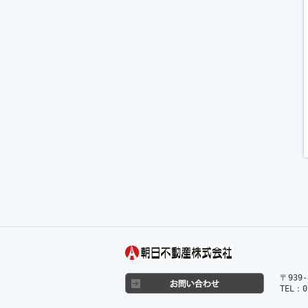
〒939
TEL：0